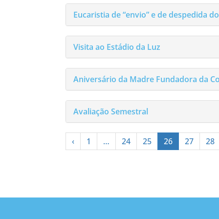
Eucaristia de “envio” e de despedida d
Visita ao Estádio da Luz
Aniversário da Madre Fundadora da Co
Avaliação Semestral
‹
1
…
24
25
26
27
28