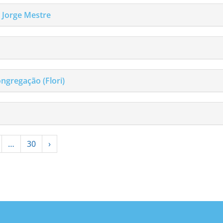
o Jorge Mestre
ngregação (Flori)
…
30
›