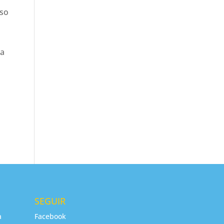
aso
ta
SEGUIR
a
Facebook