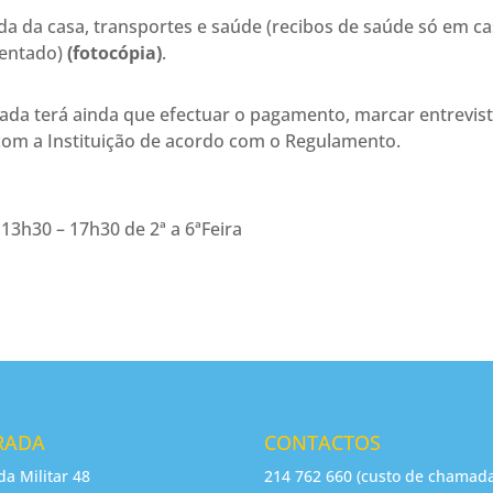
da casa, transportes e saúde (recibos de saúde só em c
mentado)
(fotocópia)
.
ada terá ainda que efectuar o pagamento, marcar entrevis
com a Instituição de acordo com o Regulamento.
 13h30 – 17h30 de 2ª a 6ªFeira
RADA
CONTACTOS
da Militar 48
214 762 660 (custo de chamad