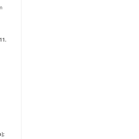
em
11.
a);