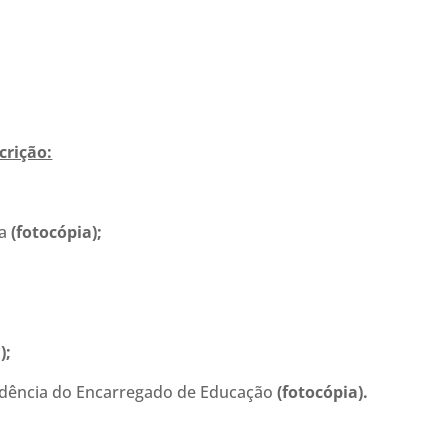
crição:
ça
(fotocópia);
);
esidência do Encarregado de Educação
(fotocópia).