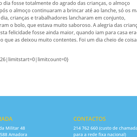
o dia fosse totalmente do agrado das crianças, o almoço
 Após o almoço continuaram a brincar até ao lanche, só os m
 dia, crianças e trabalhadores lancharam em conjunto,
ram o bolo, que estava muito saboroso. A alegria das crian
 esta felicidade fosse ainda maior, quando iam para casa era
o que as deixou muito contentes. Foi um dia cheio de coisa
26|limitstart=0|limitcount=0}
RADA
CONTACTOS
da Militar 48
214 762 660 (custo de chamad
-588 Amadora
para a rede fixa nacional)