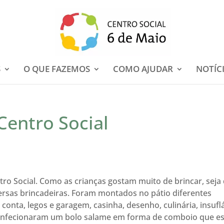
S
O QUE FAZEMOS
COMO AJUDAR
NOTÍC
Centro Social
ro Social. Como as crianças gostam muito de brincar, seja
iversas brincadeiras. Foram montados no pátio diferentes
 conta, legos e garagem, casinha, desenho, culinária, insufl
ia confecionaram um bolo salame em forma de comboio que e