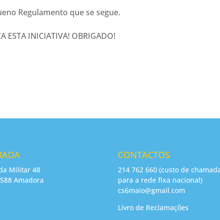
queno Regulamento que se segue.
A ESTA INICIATIVA! OBRIGADO!
RADA
CONTACTOS
da Militar 48
214 762 660 (custo de chamad
-588 Amadora
para a rede fixa nacional)
cs6maio@gmail.com
Livro de Reclamações