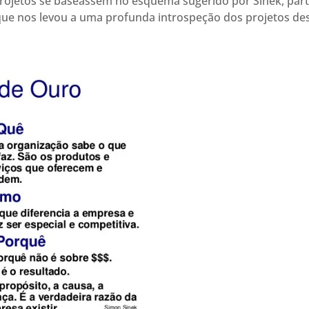
 projetos se baseassem no esquema sugerido por Sinek, par
que nos levou a uma profunda introspeção dos projetos de