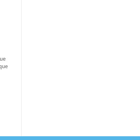
que
 que