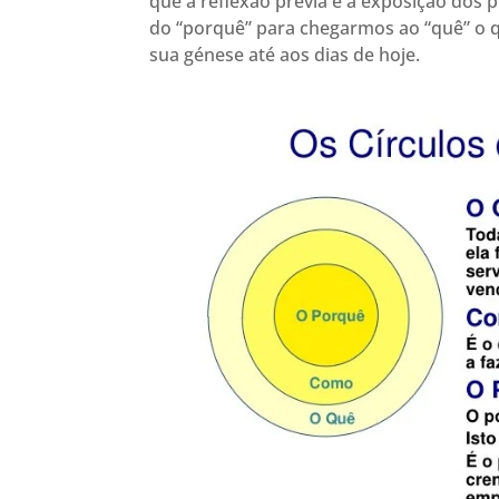
que a reflexão prévia e a exposição dos
do “porquê” para chegarmos ao “quê” o 
sua génese até aos dias de hoje.