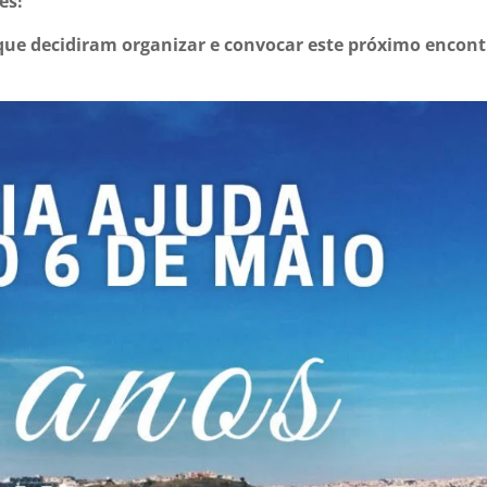
des!
ue decidiram organizar e convocar este próximo encont