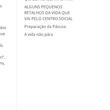
em
ALGUNS PEQUENOS
RETALHOS DA VIDA QUE
VAI PELO CENTRO SOCIAL
Preparação da Páscoa
 têm
que
A vida não pára
ís
i”,
ns,