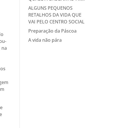
o
ALGUNS PEQUENOS
RETALHOS DA VIDA QUE
VAI PELO CENTRO SOCIAL
Preparação da Páscoa
do
A vida não pára
ou-
, na
o
tos
agem
um
ue
e