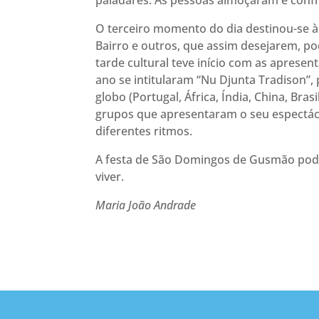
paladares. As pessoas almoçaram e conf
O terceiro momento do dia destinou-se à 
Bairro e outros, que assim desejarem, p
tarde cultural teve início com as apresen
ano se intitularam “Nu Djunta Tradison”,
globo (Portugal, África, Índia, China, Bra
grupos que apresentaram o seu espectác
diferentes ritmos.
A festa de São Domingos de Gusmão pode c
viver.
Maria João Andrade