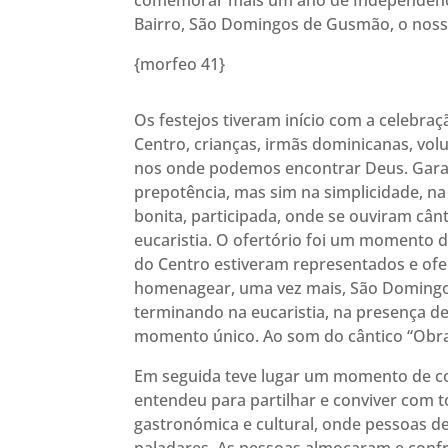
comemorar mais um ano de Independênc
Bairro, São Domingos de Gusmão, o noss
{morfeo 41}
Os festejos tiveram início com a celebra
Centro, crianças, irmãs dominicanas, vol
nos onde podemos encontrar Deus. Garant
prepotência, mas sim na simplicidade, n
bonita, participada, onde se ouviram cân
eucaristia. O ofertório foi um momento d
do Centro estiveram representados e ofe
homenagear, uma vez mais, São Domingo
terminando na eucaristia, na presença de
momento único. Ao som do cântico “Obra 
Em seguida teve lugar um momento de con
entendeu para partilhar e conviver com 
gastronómica e cultural, onde pessoas de 