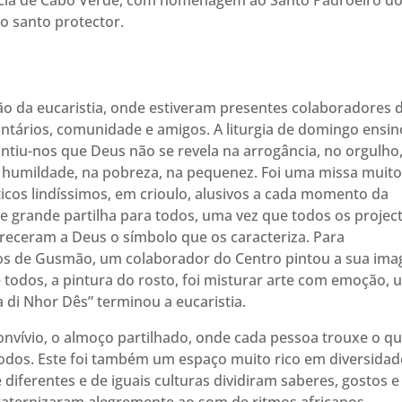
ia de Cabo Verde, com homenagem ao Santo Padroeiro d
o santo protector.
ção da eucaristia, onde estiveram presentes colaboradores 
untários, comunidade e amigos. A liturgia de domingo ensin
iu-nos que Deus não se revela na arrogância, no orgulho
a humildade, na pobreza, na pequenez. Foi uma missa muit
ticos lindíssimos, em crioulo, alusivos a cada momento da
e grande partilha para todos, uma vez que todos os projec
receram a Deus o símbolo que os caracteriza. Para
s de Gusmão, um colaborador do Centro pintou a sua im
 todos, a pintura do rosto, foi misturar arte com emoção, 
di Nhor Dês” terminou a eucaristia.
vívio, o almoço partilhado, onde cada pessoa trouxe o q
todos. Este foi também um espaço muito rico em diversidad
diferentes e de iguais culturas dividiram saberes, gostos e