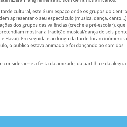
raternizaram alegremente ao som de ritmos africanos.
tarde cultural, este é um espaço onde os grupos do Centro
odem apresentar o seu espectáculo (musica, dança, canto…)
tações dos grupos das valências (creche e pré-escolar), que
 pretendiam mostrar a tradição musical/dança de seis pont
sil e Havai). Em seguida e ao longo da tarde foram inúmeros 
ulo, o publico estava animado e foi dançando ao som dos
onsiderar-se a festa da amizade, da partilha e da alegria