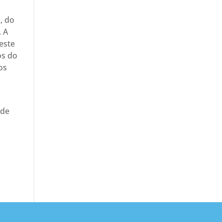
, do
. A
 este
os do
os
 de