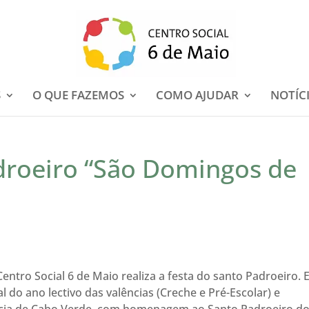
S
O QUE FAZEMOS
COMO AJUDAR
NOTÍC
droeiro “São Domingos de
ntro Social 6 de Maio realiza a festa do santo Padroeiro. 
al do ano lectivo das valências (Creche e Pré-Escolar) e