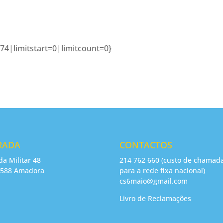
74|limitstart=0|limitcount=0}
RADA
CONTACTOS
da Militar 48
214 762 660 (custo de chamad
-588 Amadora
para a rede fixa nacional)
cs6maio@gmail.com
Livro de Reclamações