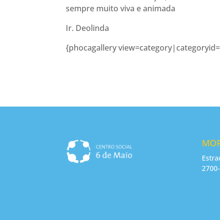
sempre muito viva e animada
Ir. Deolinda
{phocagallery view=category|categoryid=
MO
Estra
2700