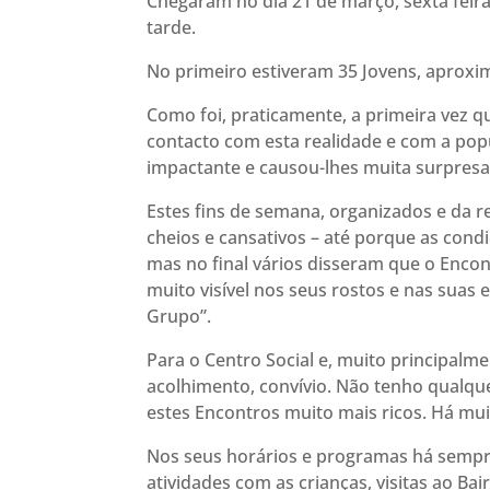
Chegaram no dia 21 de março, sexta feira
tarde.
No primeiro estiveram 35 Jovens, aproxi
Como foi, praticamente, a primeira vez q
contacto com esta realidade e com a pop
impactante e causou-lhes muita surpresa
Estes fins de semana, organizados e da 
cheios e cansativos – até porque as cond
mas no final vários disseram que o Encont
muito visível nos seus rostos e nas sua
Grupo”.
Para o Centro Social e, muito principalme
acolhimento, convívio. Não tenho qualqu
estes Encontros muito mais ricos. Há mu
Nos seus horários e programas há sempr
atividades com as crianças, visitas ao Ba