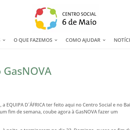
S
O QUE FAZEMOS
COMO AJUDAR
NOTÍC
po GasNOVA
 a EQUIPA D´ÁFRICA ter feito aqui no Centro Social e no Ba
te um fim de semana, coube agora à GasNOVA fazer um