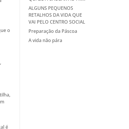
a
ALGUNS PEQUENOS
RETALHOS DA VIDA QUE
VAI PELO CENTRO SOCIAL
que o
Preparação da Páscoa
A vida não pára
,
ilha,
am
al é