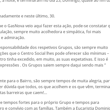
, à noite, e terminaram no dia 23, Domingo, quase ao fim d
madamente e neste último, 30.
ue o GasNova veio aqui fazer esta ação, pode-se constatar 
ulação, sempre muito acolhedora e simpática, foi mais
 e admiração.
responsabilidade dos respetivos Grupos, são sempre muito
ições que o Centro Social lhes pode oferecer são mínimas – 
ro tinha excedido, em muito, as suas expetativas. E isso é
s expressões . Os Grupos saiem sempre daqui sendo mais ”
nte para o Bairro, são sempre tempos de muita alegria, part
er dúvida que todos, os que acolhem e os que vêm, termin
itas barreiras que caem!…
e tempos fortes para o próprio Grupo e tempos para
irro e convívio com as famílias. Também a Eucaristia Dominic