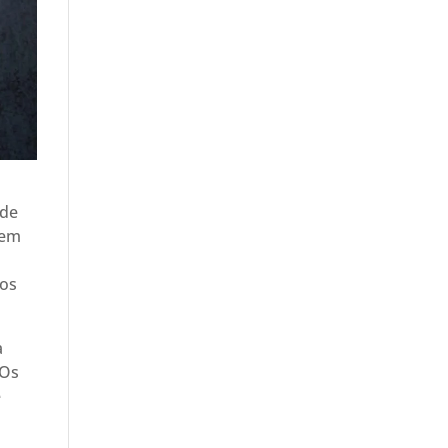
ade
 em
dos
a
“Os
e