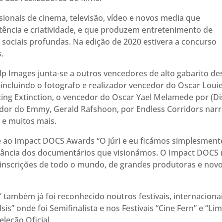
onais de cinema, televisão, vídeo e novos media que
ência e criatividade, e que produzem entretenimento de
ociais profundas. Na edição de 2020 estivera a concurso
.
 Images junta-se a outros vencedores de alto gabarito de
incluindo o fotografo e realizador vencedor do Oscar Loui
ing Extinction, o vencedor do Oscar Yael Melamede por (Di
edor do Emmy, Gerald Rafshoon, por Endless Corridors nar
 e muitos mais.
de ao Impact DOCS Awards “O júri e eu ficámos simplesment
tância dos documentários que visionámos. O Impact DOCS
 inscrições de todo o mundo, de grandes produtoras e nov
também já foi reconhecido noutros festivais, internacionai
” onde foi Semifinalista e nos Festivais “Cine Fern” e “Li
leção Oficial.