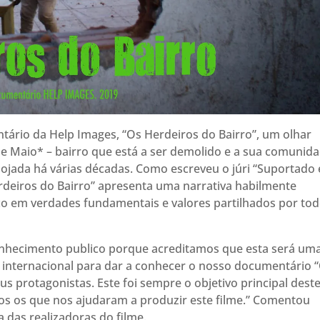
ário da Help Images, “Os Herdeiros do Bairro”, um olhar
de Maio* – bairro que está a ser demolido e a sua comunid
lojada há várias décadas. Como escreveu o júri “Suportado
deiros do Bairro” apresenta uma narrativa habilmente
co em verdades fundamentais e valores partilhados por to
nhecimento publico porque acreditamos que esta será um
e internacional para dar a conhecer o nosso documentário 
eus protagonistas. Este foi sempre o objetivo principal dest
os os que nos ajudaram a produzir este filme.” Comentou
 das realizadoras do filme.