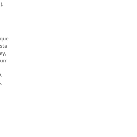
).
 que
esta
ey,
e um
A
s,