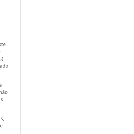
ste
e
s)
rado
e
 não
os
s,
me