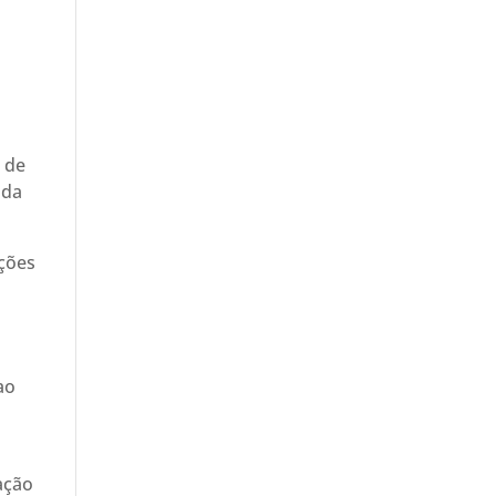
o de
 da
ações
ao
ação