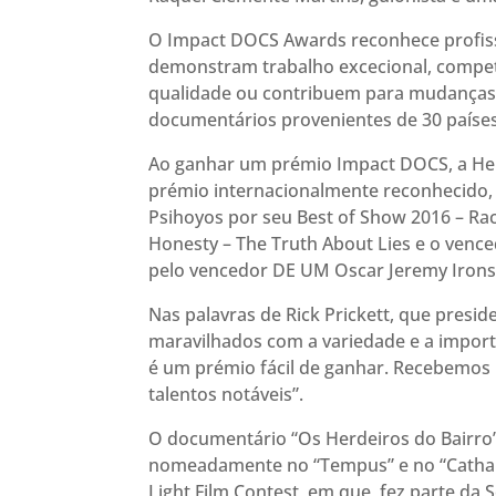
O Impact DOCS Awards reconhece profissi
demonstram trabalho excecional, compet
qualidade ou contribuem para mudanças s
documentários provenientes de 30 países
Ao ganhar um prémio Impact DOCS, a Help
prémio internacionalmente reconhecido, 
Psihoyos por seu Best of Show 2016 – Rac
Honesty – The Truth About Lies e o venc
pelo vencedor DE UM Oscar Jeremy Irons
Nas palavras de Rick Prickett, que presi
maravilhados com a variedade e a impor
é um prémio fácil de ganhar. Recebemos
talentos notáveis”.
O documentário “Os Herdeiros do Bairro” 
nomeadamente no “Tempus” e no “Cathalsis
Light Film Contest, em que fez parte da Se