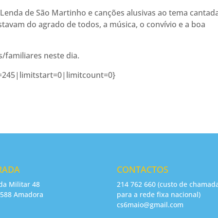
Lenda de São Martinho e canções alusivas ao tema cantad
estavam do agrado de todos, a música, o convívio e a boa
familiares neste dia.
245|limitstart=0|limitcount=0}
RADA
CONTACTOS
da Militar 48
214 762 660 (custo de chamad
-588 Amadora
para a rede fixa nacional)
cs6maio@gmail.com