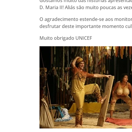
Gostámos muito das histórias apresentad
D. Maria II! Aliás são muito poucas as ve
O agradecimento estende-se aos monito
desfrutar deste importante momento cult
Muito obrigado UNICEF