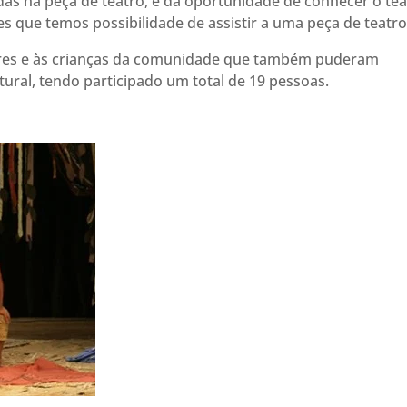
as na peça de teatro, e da oportunidade de conhecer o tea
zes que temos possibilidade de assistir a uma peça de teatro
res e às crianças da comunidade que também puderam
ural, tendo participado um total de 19 pessoas.