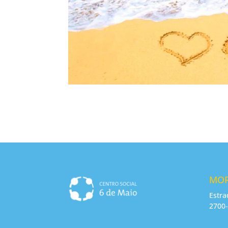
MO
Estra
2700