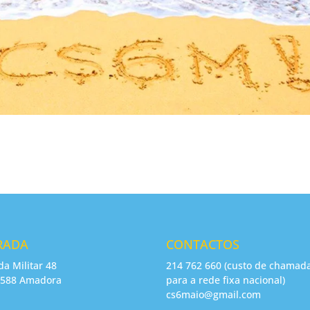
RADA
CONTACTOS
da Militar 48
214 762 660 (custo de chamad
-588 Amadora
para a rede fixa nacional)
cs6maio@gmail.com