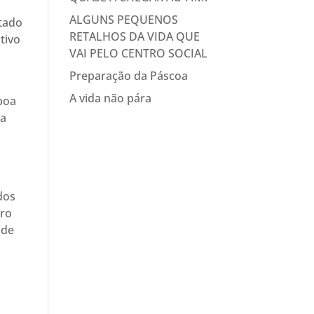
ALGUNS PEQUENOS
ptado
RETALHOS DA VIDA QUE
tivo
VAI PELO CENTRO SOCIAL
Preparação da Páscoa
A vida não pára
 boa
da
dos
tro
ade