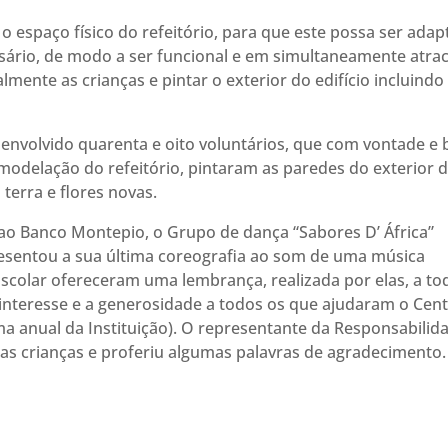
o espaço físico do refeitório, para que este possa ser ada
ssário, de modo a ser funcional e em simultaneamente atrac
mente as crianças e pintar o exterior do edifício incluindo
 envolvido quarenta e oito voluntários, que com vontade e
modelação do refeitório, pintaram as paredes do exterior 
terra e flores novas.
ao Banco Montepio, o Grupo de dança “Sabores D’ África”
resentou a sua última coreografia ao som de uma música
-Escolar ofereceram uma lembrança, realizada por elas, a to
 interesse e a generosidade a todos os que ajudaram o Cen
ma anual da Instituição). O representante da Responsabilid
s crianças e proferiu algumas palavras de agradecimento.